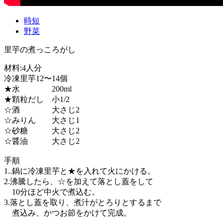
時短
野菜
里芋の煮っころがし
材料:4人分
冷凍里芋12〜14個
★水 200ml
★顆粒だし 小1/2
☆酒 大さじ2
☆みりん 大さじ1
☆砂糖 大さじ2
☆醤油 大さじ2
手順
1..鍋に冷凍里芋と★を入れて火にかける。
2.沸騰したら、☆を加えて落とし蓋をして
10分ほど中火で煮込む。
3.落とし蓋を取り、煮汁がとろりとするまで
煮込み、かつお節をかけて完成。