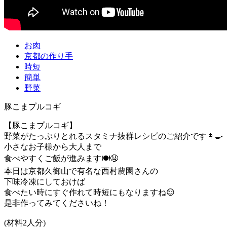
お肉
京都の作り手
時短
簡単
野菜
豚こまプルコギ
【豚こまプルコギ】
野菜がたっぷりとれるスタミナ抜群レシピのご紹介です👩‍🍳
小さなお子様から大人まで
食べやすくご飯が進みます🍽🤤
本日は京都久御山で有名な西村農園さんの
下味冷凍にしておけば
食べたい時にすぐ作れて時短にもなりますね😌
是非作ってみてくださいね！
(材料2人分)