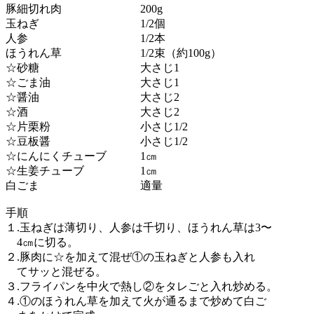
豚細切れ肉 200g
玉ねぎ 1/2個
人参 1/2本
ほうれん草 1/2束（約100g）
☆砂糖 大さじ1
☆ごま油 大さじ1
☆醤油 大さじ2
☆酒 大さじ2
☆片栗粉 小さじ1/2
☆豆板醤 小さじ1/2
☆にんにくチューブ 1㎝
☆生姜チューブ 1㎝
白ごま 適量
手順
１.玉ねぎは薄切り、人参は千切り、ほうれん草は3〜
4㎝に切る。
２.豚肉に☆を加えて混ぜ①の玉ねぎと人参も入れ
てサッと混ぜる。
３.フライパンを中火で熱し②をタレごと入れ炒める。
４.①のほうれん草を加えて火が通るまで炒めて白ご