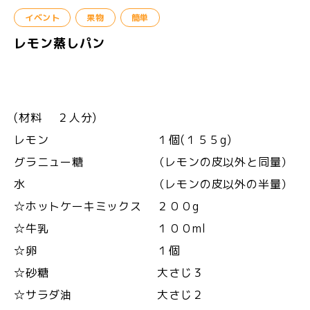
イベント
果物
簡単
レモン蒸しパン
(材料 ２人分)
レモン １個(１５５g)
グラニュー糖 （レモンの皮以外と同量）
水 （レモンの皮以外の半量）
☆ホットケーキミックス ２００g
☆牛乳 １００ml
☆卵 １個
☆砂糖 大さじ３
☆サラダ油 大さじ２