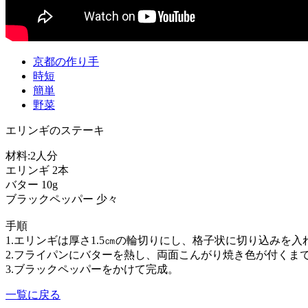
京都の作り手
時短
簡単
野菜
エリンギのステーキ
材料:2人分
エリンギ 2本
バター 10g
ブラックペッパー 少々
手順
1.エリンギは厚さ1.5㎝の輪切りにし、格子状に切り込みを入
2.フライパンにバターを熱し、両面こんがり焼き色が付くま
3.ブラックペッパーをかけて完成。
一覧に戻る