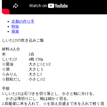
京都の作り手
時短
簡単
しいたけの炊き込みご飯
材料:4人分
米 2合
しいたけ 4枚 150g
☆醤油 大さじ1と1/2
☆酒 大さじ１
☆みりん 大さじ1
☆顆粒だし 小さじ1/2
手順
1.しいたけは石づきを切り落とし、かさと軸に分ける。
かさは薄切りにし、軸は細かく切る。
2.炊飯釜に米を入れて、☆を加え目盛まで水を入れて軽く混