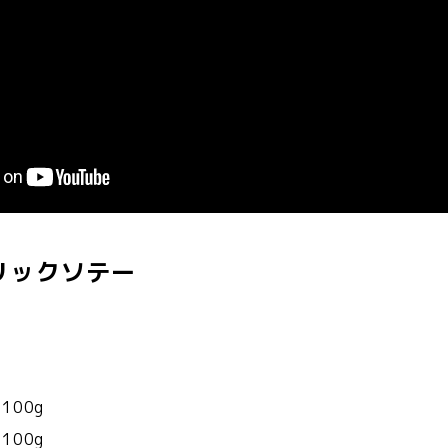
リックソテー
0g
0g