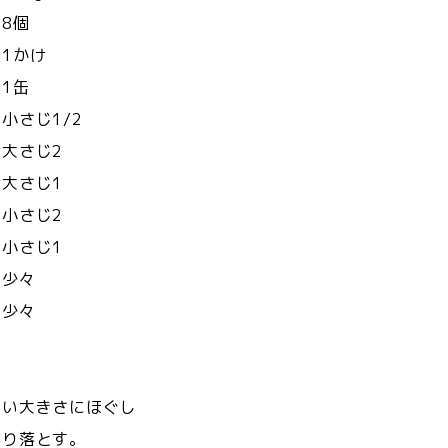
8個
かけ
缶
さじ1/2
大さじ2
さじ1
じ2
さじ1
々
 少々
すい大きさにほぐし
り落とす。