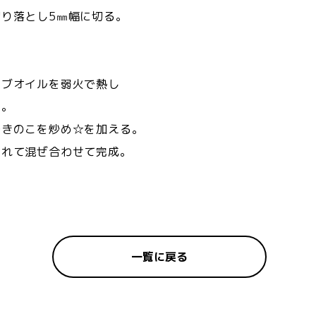
切り落とし5㎜幅に切る。
り
。
ーブオイルを弱火で熱し
る。
できのこを炒め☆を加える。
入れて混ぜ合わせて完成。
一覧に戻る