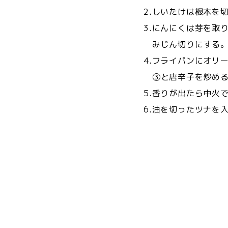
2.しいたけは根本を
3.にんにくは芽を取
みじん切りにする
4.フライパンにオリ
③と唐辛子を炒め
5.香りが出たら中火
6.油を切ったツナを