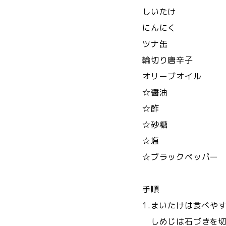
しいたけ 
にんにく 1
ツナ缶 1
輪切り唐辛子 小
オリーブオイル 
☆醤油 大
☆酢 小さ
☆砂糖 小
☆塩 少
☆ブラックペッパー
手順
1.まいたけは食べや
しめじは石づきを切