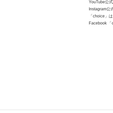
YouTube
Instagra
「choice」は
Facebook 