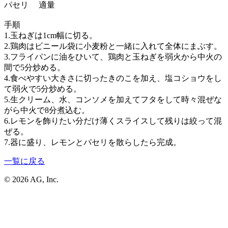
パセリ 適量
手順
1.玉ねぎは1cm幅に切る。
2.鶏肉はビニール袋に小麦粉と一緒に入れて全体にまぶす。
3.フライパンに油をひいて、鶏肉と玉ねぎを弱火から中火の
間で5分炒める。
4.食べやすい大きさに切ったきのこを加え、塩コショウをし
て弱火で5分炒める。
5.生クリーム、水、コンソメを加えてフタをして時々混ぜな
がら中火で8分煮込む。
6.レモンを飾りたい分だけ薄くスライスして残りは絞って混
ぜる。
7.器に盛り、レモンとパセリを散らしたら完成。
一覧に戻る
© 2026 AG, Inc.