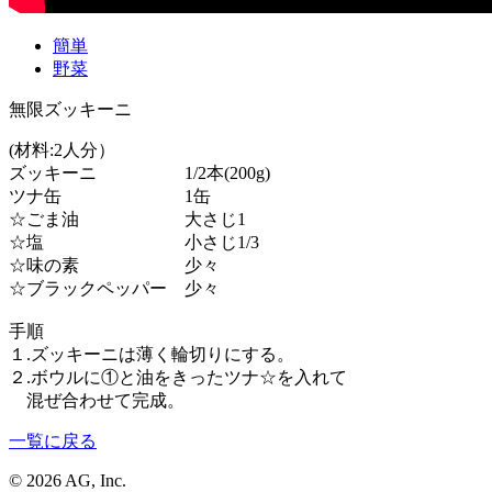
簡単
野菜
無限ズッキーニ
(材料:2人分）
ズッキーニ 1/2本(200g)
ツナ缶 1缶
☆ごま油 大さじ1
☆塩 小さじ1/3
☆味の素 少々
☆ブラックペッパー 少々
手順
１.ズッキーニは薄く輪切りにする。
２.ボウルに①と油をきったツナ☆を入れて
混ぜ合わせて完成。
一覧に戻る
© 2026 AG, Inc.