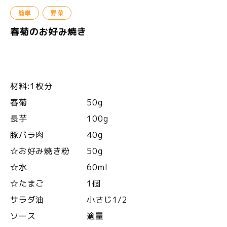
簡単
野菜
春菊のお好み焼き
材料:1枚分
春菊 50g
長芋 100g
豚バラ肉 40g
☆お好み焼き粉 50g
☆水 60ml
☆たまご 1個
サラダ油 小さじ1/2
ソース 適量