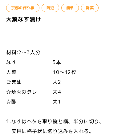
京都の作り手
時短
簡単
野菜
大葉なす漬け
材料:2〜3人分
なす 3本
大葉 10〜12枚
ごま油 大2
☆焼肉のタレ 大4
☆酢 大1
1.なすはヘタを取り縦と横、半分に切り、
皮目に格子状に切り込みを入れる。