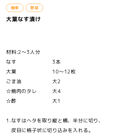
簡単
野菜
大葉なす漬け
材料:2〜3人分
なす 3本
大葉 10〜12枚
ごま油 大2
☆焼肉のタレ 大4
☆酢 大1
1.なすはヘタを取り縦と横、半分に切り、
皮目に格子状に切り込みを入れる。