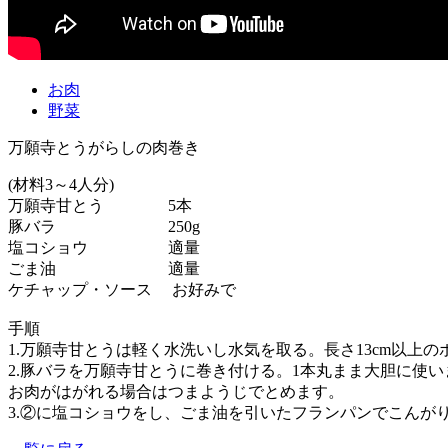
お肉
野菜
万願寺とうがらしの肉巻き
(材料3～4人分)
万願寺甘とう 5本
豚バラ 250g
塩コショウ 適量
ごま油 適量
ケチャップ・ソース お好みで
手順
1.万願寺甘とうは軽く水洗いし水気を取る。長さ13cm以上
2.豚バラを万願寺甘とうに巻き付ける。1本丸まま大胆に使
お肉がはがれる場合はつまようじでとめます。
3.②に塩コショウをし、ごま油を引いたフランパンでこんが