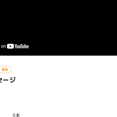
簡単
ージ
め) 6本