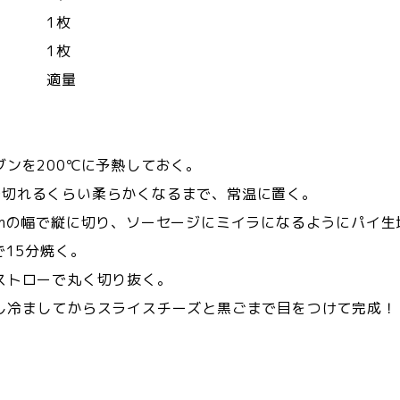
ト 1枚
ズ 1枚
 適量
ブンを200℃に予熱しておく。
で切れるくらい柔らかくなるまで、常温に置く。
mmの幅で縦に切り、ソーセージにミイラになるようにパイ
で15分焼く。
ストローで丸く切り抜く。
し冷ましてからスライスチーズと黒ごまで目をつけて完成！