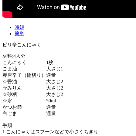
時短
簡単
ピリ辛こんにゃく
材料:4人分
こんにゃく 1枚
ごま油 大さじ1
赤唐辛子（輪切り）適量
☆醤油 大さじ2
☆みりん 大さじ2
☆砂糖 大さじ2
☆水 50ml
かつお節 適量
白ごま 適量
手順
1.こんにゃくはスプーンなどで小さくちぎり