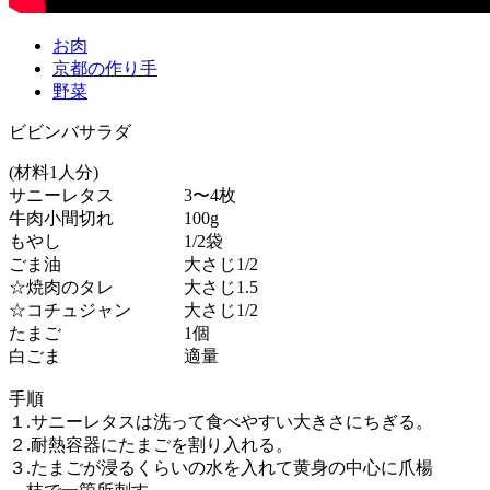
お肉
京都の作り手
野菜
ビビンバサラダ
(材料1人分)
サニーレタス 3〜4枚
牛肉小間切れ 100g
もやし 1/2袋
ごま油 大さじ1/2
☆焼肉のタレ 大さじ1.5
☆コチュジャン 大さじ1/2
たまご 1個
白ごま 適量
手順
１.サニーレタスは洗って食べやすい大きさにちぎる。
２.耐熱容器にたまごを割り入れる。
３.たまごが浸るくらいの水を入れて黄身の中心に爪楊