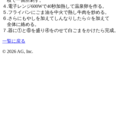
枝で一箇所刺す。
４.電子レンジ600Wで40秒加熱して温泉卵を作る。
５.フライパンにごま油を中火で熱し牛肉を炒める。
６.さらにもやしを加えてしんなりしたら☆を加えて
全体に絡める。
７.器に①と⑥を盛り④をのせて白ごまをかけたら完成。
一覧に戻る
© 2026 AG, Inc.