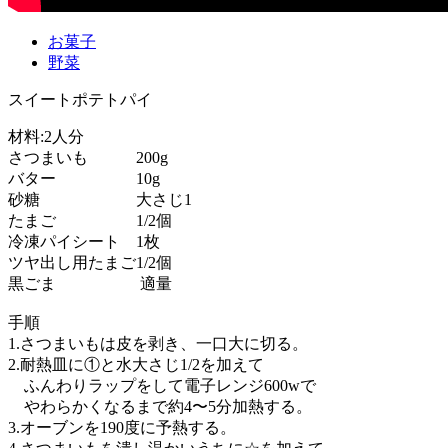
お菓子
野菜
スイートポテトパイ
材料:2人分
さつまいも 200g
バター 10g
砂糖 大さじ1
たまご 1/2個
冷凍パイシート 1枚
ツヤ出し用たまご1/2個
黒ごま 適量
手順
1.さつまいもは皮を剥き、一口大に切る。
2.耐熱皿に①と水大さじ1/2を加えて
ふんわりラップをして電子レンジ600wで
やわらかくなるまで約4〜5分加熱する。
3.オーブンを190度に予熱する。