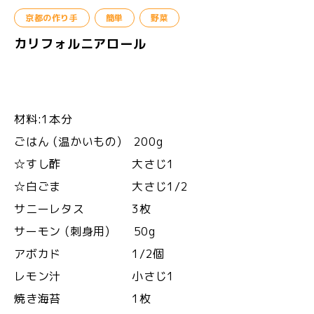
京都の作り手
簡単
野菜
カリフォルニアロール
材料:1本分
ごはん (温かいもの) 200g
☆すし酢 大さじ1
☆白ごま 大さじ1/2
サニーレタス 3枚
サーモン (刺身用) 50g
アボカド 1/2個
レモン汁 小さじ1
焼き海苔 1枚