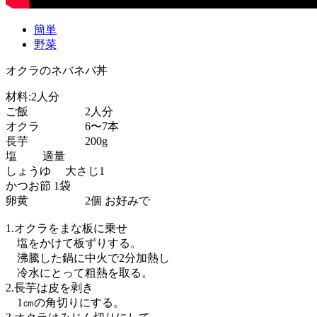
簡単
野菜
オクラのネバネバ丼
材料:2人分
ご飯 2人分
オクラ 6〜7本
長芋 200g
塩 適量
しょうゆ 大さじ1
かつお節 1袋
卵黄 2個 お好みで
1.オクラをまな板に乗せ
塩をかけて板ずりする。
沸騰した鍋に中火で2分加熱し
冷水にとって粗熱を取る。
2.長芋は皮を剥き
1㎝の角切りにする。