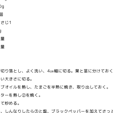
g
個
さじ1
g
量
適量
を切り落とし、よく洗い、4㎝幅に切る。葉と茎に分けてお
すい大きさに切る。
ーブオイルを熱し、たまごを半熟に焼き、取り出しておく。
バターを熱し②を焼く。
えて炒める。
え、しんなりしたら③と塩、ブラックペッパーを加えてさっ