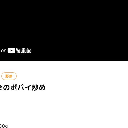
野菜
ごのポパイ炒め
0g