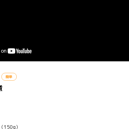
簡単
煮
50g）